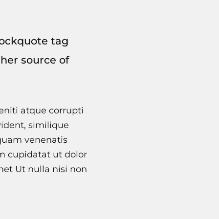
blockquote tag
ther source of
niti atque corrupti
ident, similique
 quam venenatis
im cupidatat ut dolor
et Ut nulla nisi non