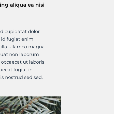
ng aliqua ea nisi
d cupidatat dolor
t id fugiat enim
nulla ullamco magna
quat non laborum
 occaecat ut laboris
ecat fugiat in
is nostrud sed sed.