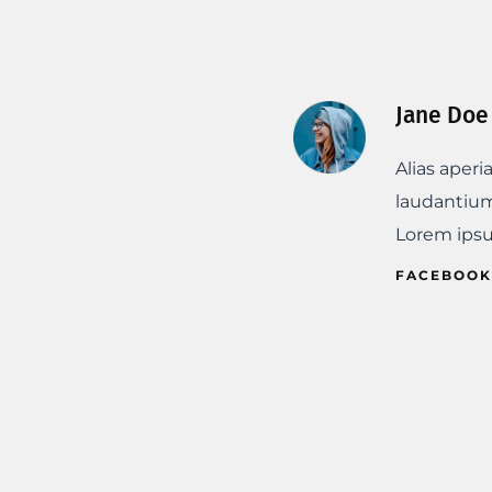
Jane Doe
Alias aper
laudantium
Lorem ipsum
FACEBOOK