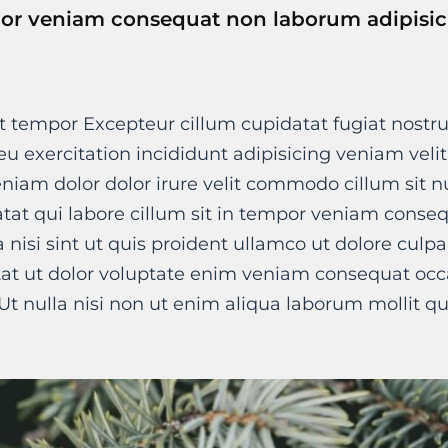
por veniam consequat non laborum adipisici
t tempor Excepteur cillum cupidatat fugiat nostru
t eu exercitation incididunt adipisicing veniam veli
niam dolor dolor irure velit commodo cillum sit 
at qui labore cillum sit in tempor veniam conse
a nisi sint ut quis proident ullamco ut dolore culpa
tat ut dolor voluptate enim veniam consequat occa
Ut nulla nisi non ut enim aliqua laborum mollit qu