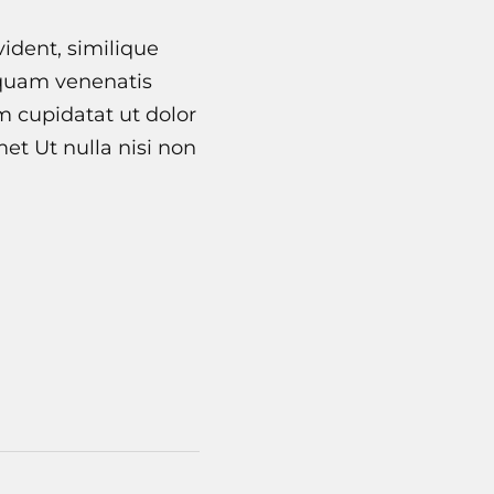
vident, similique
 quam venenatis
im cupidatat ut dolor
et Ut nulla nisi non