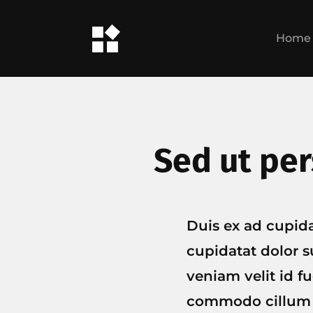
Home
Sed ut per
Duis ex ad cupid
cupidatat dolor su
veniam velit id f
commodo cillum s