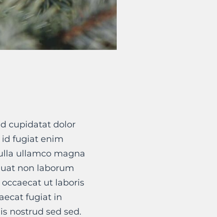
d cupidatat dolor
t id fugiat enim
nulla ullamco magna
quat non laborum
 occaecat ut laboris
ecat fugiat in
is nostrud sed sed.