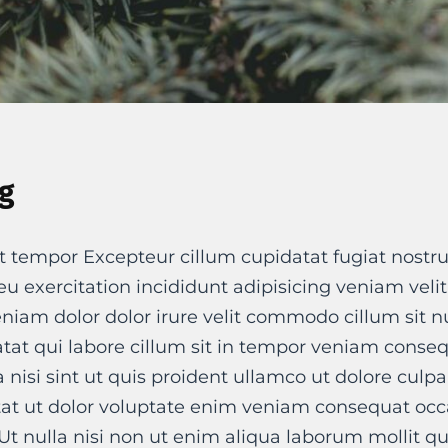
g
t tempor Excepteur cillum cupidatat fugiat nostru
t eu exercitation incididunt adipisicing veniam veli
niam dolor dolor irure velit commodo cillum sit 
at qui labore cillum sit in tempor veniam conse
a nisi sint ut quis proident ullamco ut dolore culpa
tat ut dolor voluptate enim veniam consequat occa
Ut nulla nisi non ut enim aliqua laborum mollit qu