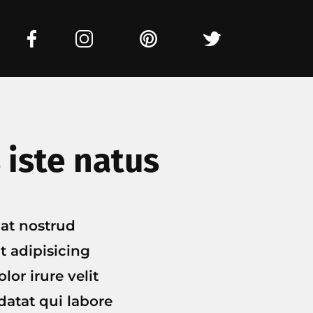
 iste natus
iat nostrud
nt adipisicing
or irure velit
atat qui labore