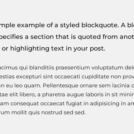
simple example of a styled blockquote. A 
specifies a section that is quoted from ano
 or highlighting text in your post.
cimus qui blanditiis praesentium voluptatum dele
stias excepturi sint occaecati cupiditate non prov
an eu leo quam. Pellentesque ornare sem lacinia
tae elit libero, a pharetra augue laboris in sit min
am consequat occaecat fugiat in adipisicing in am
rum mollit quis nostrud sed sed.