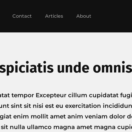
Contact
Articles
About
spiciatis unde omnis
atat tempor Excepteur cillum cupidatat fug
nt sint sit nisi est eu exercitation incididu
ugiat enim mollit amet anim veniam dolor dol
it nulla ullamco magna amet magna cupid